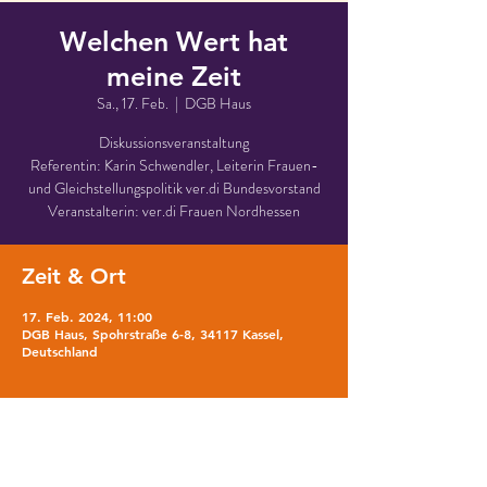
Welchen Wert hat
meine Zeit
Sa., 17. Feb.
  |  
DGB Haus
Diskussionsveranstaltung
Referentin: Karin Schwendler, Leiterin Frauen-
und Gleichstellungspolitik ver.di Bundesvorstand
Veranstalterin: ver.di Frauen Nordhessen
Zeit & Ort
17. Feb. 2024, 11:00
DGB Haus, Spohrstraße 6-8, 34117 Kassel,
Deutschland
Über die Veranstaltung
Was machen wir mit unserer Zeit? Jeder 
Tag hat nur 24 Stunden und viele 