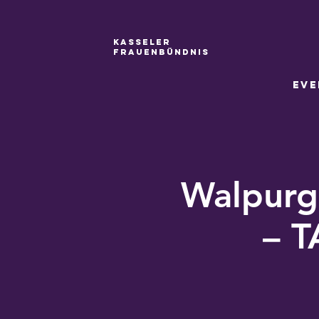
Kasseler
Frauenbündnis
Eve
Walpurgi
– 