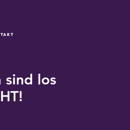
takt
 sind los
HT!