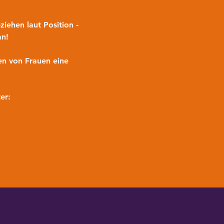
iehen laut Position - 
an!
en von Frauen eine 
er: 