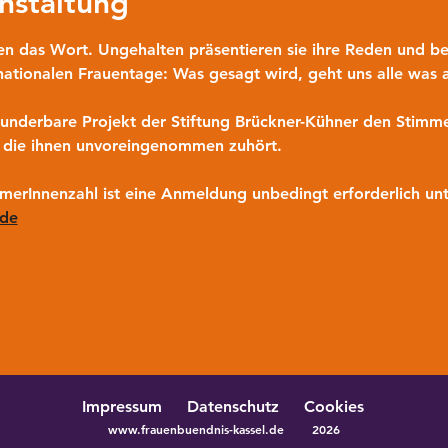
nstaltung
en das Wort. Ungehalten präsentieren sie ihre Reden und bez
ationalen Frauentage: Was gesagt wird, geht uns alle was 
wunderbare Projekt der Stiftung Brückner-Kühner den Stimm
, die ihnen unvoreingenommen zuhört.
erInnenzahl ist eine Anmeldung unbedingt erforderlich unt
.de
Impressum
Datenschutz
Cookies
www.frauenbuendnis-kassel.de
2026