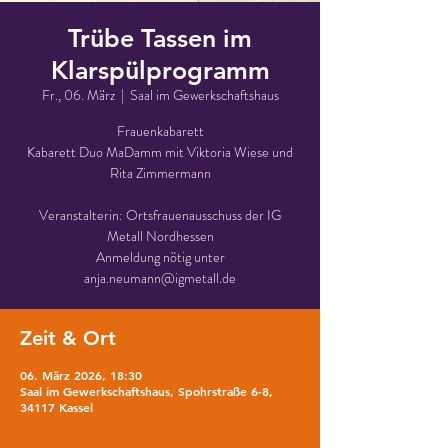
Trübe Tassen im
Klarspülprogramm
Fr., 06. März
  |  
Saal im Gewerkschaftshaus
Frauenkabarett
Kabarett Duo MaDamm mit Viktoria Wiese und
Rita Zimmermann
Veranstalterin: Ortsfrauenausschuss der IG
Metall Nordhessen
Anmeldung nötig unter
anja.neumann@igmetall.de
Zeit & Ort
06. März 2026, 18:30
Saal im Gewerkschaftshaus, Spohrstraße 6-8,
34117 Kassel