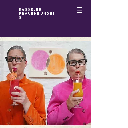
Kasseler
Frauenbündni
s