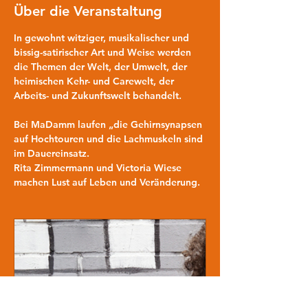
Über die Veranstaltung
In gewohnt witziger, musikalischer und 
bissig-satirischer Art und Weise werden 
die Themen der Welt, der Umwelt, der 
heimischen Kehr- und Carewelt, der 
Arbeits- und Zukunftswelt behandelt.
Bei MaDamm laufen „die Gehirnsynapsen 
auf Hochtouren und die Lachmuskeln sind 
im Dauereinsatz. 
Rita Zimmermann und Victoria Wiese 
machen Lust auf Leben und Veränderung.