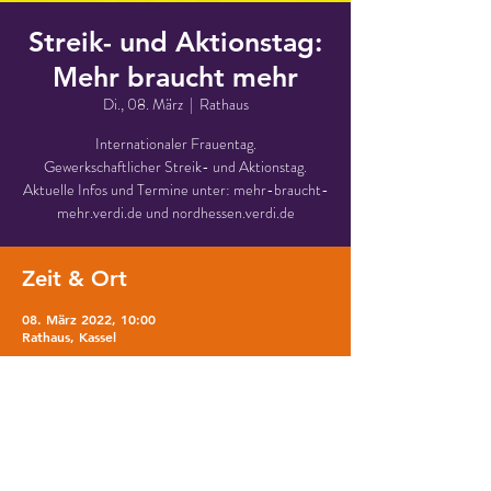
Streik- und Aktionstag:
Mehr braucht mehr
Di., 08. März
  |  
Rathaus
Internationaler Frauentag.
Gewerkschaftlicher Streik- und Aktionstag.
Aktuelle Infos und Termine unter: mehr-braucht-
mehr.verdi.de und nordhessen.verdi.de
Zeit & Ort
08. März 2022, 10:00
Rathaus, Kassel
Über die Veranstaltung
Unterstützung der Tarifrunde für den 
Sozial- und Erziehungsdienst 2022 für 
eine Verbesserung der belastenden 