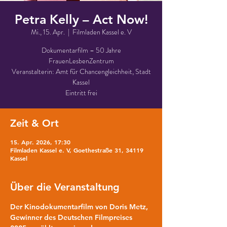
Petra Kelly – Act Now!
Mi., 15. Apr.
  |  
Filmladen Kassel e. V
Dokumentarfilm – 50 Jahre
FrauenLesbenZentrum
Veranstalterin: Amt für Chancengleichheit, Stadt
Kassel
Eintritt frei
Zeit & Ort
15. Apr. 2026, 17:30
Filmladen Kassel e. V, Goethestraße 31, 34119
Kassel
Über die Veranstaltung
Der Kinodokumentarfilm von Doris Metz, 
Gewinner des Deutschen Filmpreises 