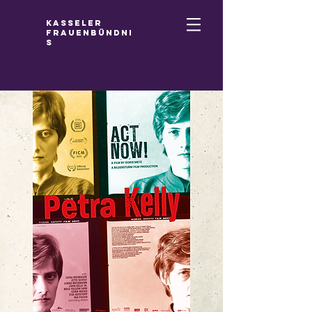
Kasseler
Frauenbündni
s