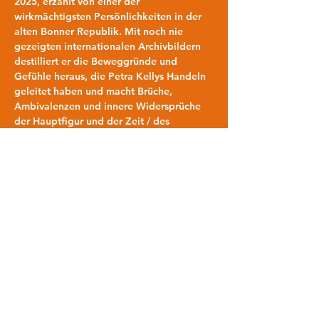
2025, erzählt von einer der 
wirkmächtigsten Persönlichkeiten in der 
alten Bonner Republik. Mit noch nie 
gezeigten internationalen Archivbildern 
destilliert er die Beweggründe und 
Gefühle heraus, die Petra Kellys Handeln 
geleitet haben und macht Brüche, 
Ambivalenzen und innere Widersprüche 
der Hauptfigur und der Zeit / des 
Zeitgeistes sichtbar. 
Viele „große“ Frauen aus Politik, 
Wissenschaft oder der Kunst, die wirklich 
etwas bewegt haben, sind einfach in 
Vergessenheit geraten. Es ist dringend 
nötig, sich mit ihnen und ihrer Zeit zu 
beschäftigen und ihr Wirken wieder in 
Erinnerung zu rufen. Zukunft braucht 
Vergangenheit: Es braucht heute in einer 
Zeit multipler Krisen dringend Vorbilder, 
die Mut machen und Rückhalt geben.
https://www.realfictionfilme.de/petra-