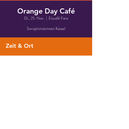
Orange Day Café
Di., 25. Nov.
  |  
Eiscafé Fare
Zeit & Ort
25. Nov. 2025, 15:00
Eiscafé Fare, Wilhelmshöher Allee 274, 34131
Kassel, Deutschland
Über die Veranstaltung
Impressum
Datenschutz
Cookies
www.frauenbuendnis-kassel.de
2026