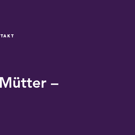
takt
 Mütter –