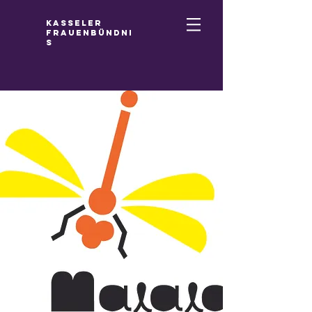
Kasseler
Frauenbündni
s