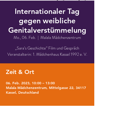
Internationaler Tag
gegen weibliche
Genitalverstümmelung
Mo., 06. Feb.
  |  
Malala Mädchenzentrum
„Sara’s Geschichte“ Film und Gespräch
Veranstalterin: 1. Mädchenhaus Kassel 1992 e. V.
Zeit & Ort
06. Feb. 2023, 10:00 – 13:00
Malala Mädchenzentrum, Mittelgasse 22, 34117
Kassel, Deutschland
Über die Veranstaltung
Film und Gespräch über weibliche 
Beschneidung.
