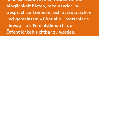
Möglichkeit bieten, miteinander ins 
Gespräch zu kommen, sich auszutauschen 
und gemeinsam – über alle Unterschiede 
hinweg – als Feministinnen in der 
Öffentlichkeit sichtbar zu werden. 
Der Internationale Frauentag, 
FrauenStreikTag, Weltfrauentag, 
Internationaler Frauenkampftag, 
Feministischer Kampftag wird weltweit 
am 8. März begangen. Er entstand aus 
einer Initiative sozialistischer Frauen in 
der Zeit vor dem Ersten Weltkrieg (1911) 
in ihrem Kampf um die 
Gleichberechtigung der Frauen, um das 
aktive und passive Wahlrecht für Frauen 
und die Emanzipation der Arbeiterinnen.