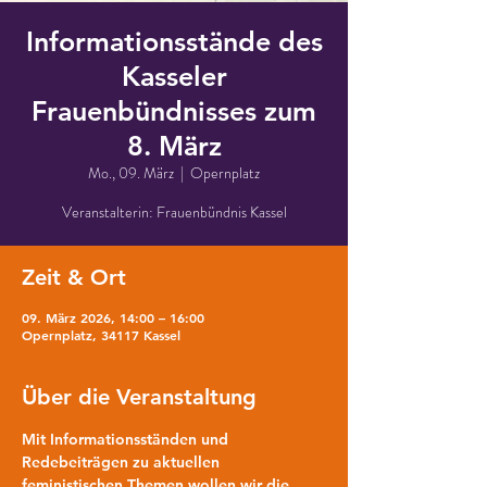
Informationsstände des
Kasseler
Frauenbündnisses zum
8. März
Mo., 09. März
  |  
Opernplatz
Veranstalterin: Frauenbündnis Kassel
Zeit & Ort
09. März 2026, 14:00 – 16:00
Opernplatz, 34117 Kassel
Über die Veranstaltung
Mit Informationsständen und 
Redebeiträgen zu aktuellen 
feministischen Themen wollen wir die 