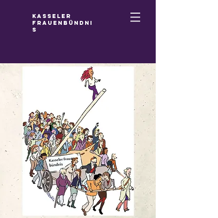
Kasseler
Frauenbündni
s