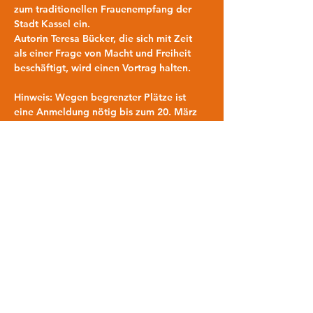
zum traditionellen Frauenempfang der 
Stadt Kassel ein. 
Autorin Teresa Bücker, die sich mit Zeit 
als einer Frage von Macht und Freiheit 
beschäftigt, wird einen Vortrag halten.
Hinweis
: Wegen begrenzter Plätze ist 
eine Anmeldung nötig bis zum 20. März 
2025 unter 
chancengleichheit@kassel.de
 oder 0561 
787 7069. 
Für Kinderbetreuung ist gesorgt, bitte 
anmelden Teilen Sie uns gerne mit, ob Sie 
diese in Anspruch nehmen möchten.
Gerne können Sie auch mitteilen, wenn 
Sie Unterstützung benötigen, um an der 
Veranstaltung teilnehmen zu können. Der 
Veranstaltungsort ist für Rollstuhlfahrende 
zugänglich