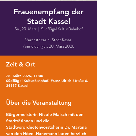
Frauenempfang der
Stadt Kassel
Sa., 28. März
  |  
Südflügel KulturBahnhof
Veranstalterin: Stadt Kassel
Anmeldung bis 20. März 2026
Zeit & Ort
28. März 2026, 11:00
Südflügel KulturBahnhof, Franz-Ulrich-Straße 6,
34117 Kassel
Über die Veranstaltung
Bürgermeisterin Nicole Maisch mit den 
Stadträtinnen und die 
Stadtverordnetenvorsteherin Dr. Martina 
van den Hövel-Hanemann laden herzlich 