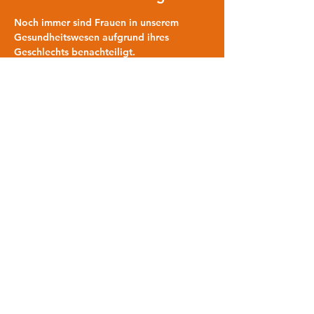
Noch immer sind Frauen in unserem 
Gesundheitswesen aufgrund ihres 
Geschlechts benachteiligt. 
Krankheiten werden schlechter oder zu 
spät erkannt, Behandlungen und 
Therapien gehen ins Leere oder sind 
unzureichend. Der Gender Health Gap ist 
konkret und gefährdet täglich die 
Gesundheit von Frauen. 
Es braucht Aufklärung und 
Sensibilisierung!
Impressum
Datenschutz
Cookies
www.frauenbuendnis-kassel.de
2026