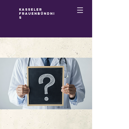
Kasseler
Frauenbündni
s