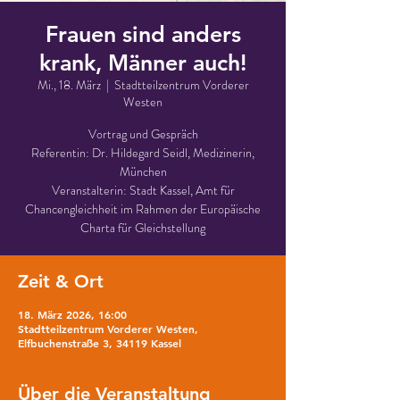
Frauen sind anders
krank, Männer auch!
Mi., 18. März
  |  
Stadtteilzentrum Vorderer
Westen
Vortrag und Gespräch
Referentin: Dr. Hildegard Seidl, Medizinerin,
München
Veranstalterin: Stadt Kassel, Amt für
Chancengleichheit im Rahmen der Europäische
Charta für Gleichstellung
Zeit & Ort
18. März 2026, 16:00
Stadtteilzentrum Vorderer Westen,
Elfbuchenstraße 3, 34119 Kassel
Über die Veranstaltung