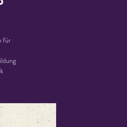
 für
ildung
ck