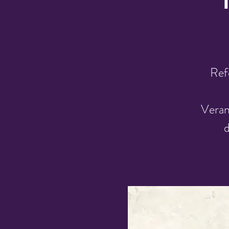
Ref
Veran
d