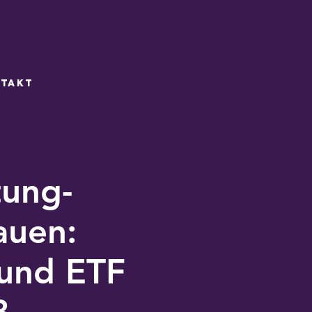
takt
tung-
auen:
 und ETF
8