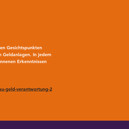
hen Gesichtspunkten 
n Geldanlagen. In jedem 
onnenen Erkenntnissen 
u-geld-verantwortung-2