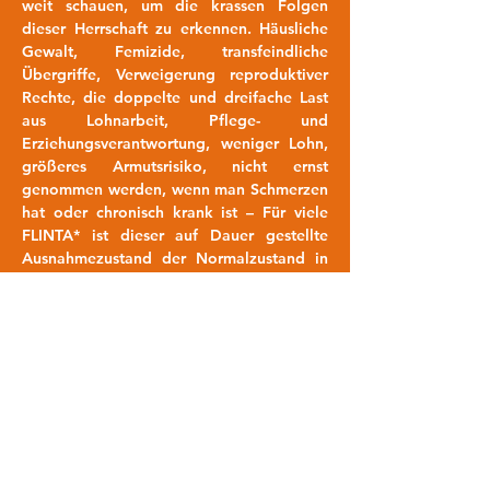
weit schauen, um die krassen Folgen 
dieser Herrschaft zu erkennen. Häusliche 
Gewalt, Femizide, transfeindliche 
Übergriffe, Verweigerung reproduktiver 
Rechte, die doppelte und dreifache Last 
aus Lohnarbeit, Pflege- und 
Erziehungsverantwortung, weniger Lohn, 
größeres Armutsrisiko, nicht ernst 
genommen werden, wenn man Schmerzen 
hat oder chronisch krank ist – Für viele 
FLINTA* ist dieser auf Dauer gestellte 
Ausnahmezustand der Normalzustand in 
einer sexistischen Welt.
Diesem Ausnahmezustand gilt unser 
feministischer Widerstand. Wir lassen uns 
nicht unterkriegen - Wir kämpfen, wir 
streiken, wir leben!
Am 8. März kommen wir zusammen - als 
Kampfansage. Wir ermutigen einander 
und wollen als feministische Bewegung 