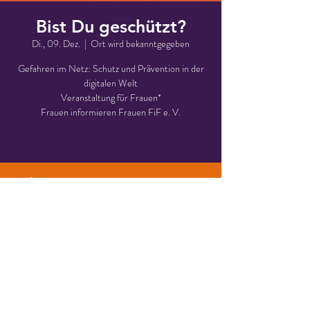
Bist Du geschützt?
Di., 09. Dez.
  |  
Ort wird bekanntgegeben
Gefahren im Netz: Schutz und Prävention in der
digitalen Welt
Veranstaltung für Frauen*
Frauen informieren Frauen FiF e. V.
Zeit & Ort
09. Dez. 2025, 18:00 – 19:30
Ort wird bekanntgegeben
Über die Veranstaltung
Anmeldung über: 
info@fif-kassel.de