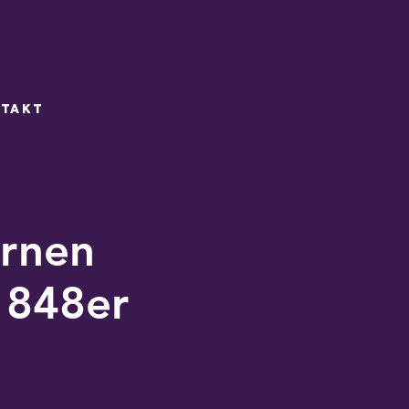
takt
rnen
1848er