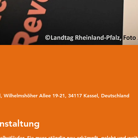
l, Wilhelmshöher Allee 19-21, 34117 Kassel, Deutschland
nstaltung
Selbstläufer. Sie muss ständig neu erkämpft, gelebt und wei