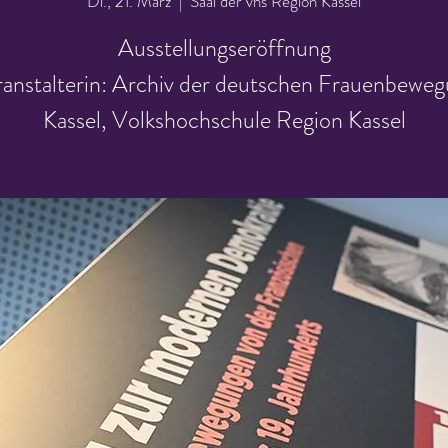
Di., 21. März
  |  
Saal der vhs Region Kassel
Ausstellungseröffnung
anstalterin: Archiv der deutschen Frauenbewe
Kassel, Volkshochschule Region Kassel