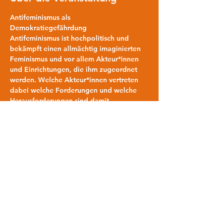
Antifeminismus als 
Demokratiegefährdung
Antifeminismus ist hochpolitisch und 
bekämpft einen allmächtig imaginierten 
Feminismus und vor allem Akteur*innen 
und Einrichtungen, die ihm zugeordnet 
werden. Welche Akteur*innen vertreten 
dabei welche Forderungen und welche 
Herausforderungen sind damit 
verbunden? Was macht die 
gesellschaftliche Anschlussfähigkeit 
dieser Positionen aus? Wo docken sie 
konkret an politischen Entwicklungen an? 
Im Input soll es auch darum gehen, was 
wir dem entgegensetzen können. Wie 
können wir Handlungssicherheit im 
Umgang mit diesen Positionen und 
Personen gewinnen? Wie können wir 
Verbündete finden und uns solidarisch 
stärken – gegen ein „silencing“ und die 