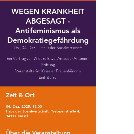
WEGEN KRANKHEIT
ABGESAGT -
Antifeminismus als
Demokratiegefährdung
Do., 04. Dez.
  |  
Haus der Sozialwirtschaft
Ein Vortrag von Wiebke Eltze, Amadeu-Antonio-
Stiftung
Veranstalterin: Kasseler Frauenbündnis
Eintritt frei
Zeit & Ort
04. Dez. 2025, 18:00
Haus der Sozialwirtschaft, Treppenstraße 4,
34117 Kassel
Über die Veranstaltung